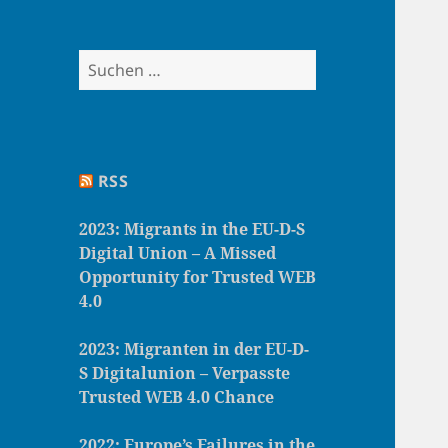
S
u
c
h
e
RSS
n
n
2023: Migrants in the EU-D-S
a
Digital Union – A Missed
c
Opportunity for Trusted WEB
h
4.0
:
2023: Migranten in der EU-D-
S Digitalunion – Verpasste
Trusted WEB 4.0 Chance
2022: Europe’s Failures in the