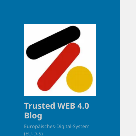
Trusted WEB 4.0
Blog
Europäisches-Digital-System
(EU-D-S)