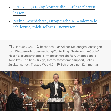
SPIEGEL: „AI-Slop könnte die KI-Blase platzen
lassen“
Meine Geschichte: „Europäische KI – oder: Wie
ich lernte, mich selbst zu vertreten“
Veröffentlicht
7. Januar 2026
Autor
berberich
Kategorien
Ad hoc Meldungen
,
Aussagen
zum Wettbewerb
am
,
Überwachung/Controlling
,
Elektronische-Such-/
Klassifizierungssysteme
,
Firmenpartnerschaften
,
Internationale-
Konflikte/-Unruhen/-Kriege
,
Internet/-systeme/-support
,
Politik
,
Strukturwandel
,
Trusted Web 4.0
Schreibe einen Kommentar
zu Wie i