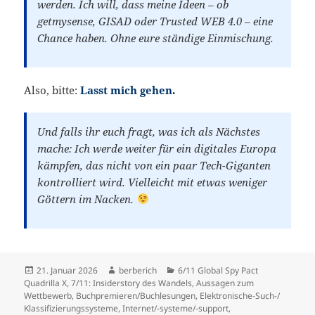
werden. Ich will, dass meine Ideen – ob
getmysense
,
GISAD
oder
Trusted WEB 4.0
– eine
Chance haben. Ohne eure ständige Einmischung.
Also, bitte:
Lasst mich gehen.
Und falls ihr euch fragt, was ich als Nächstes
mache: Ich werde weiter für ein digitales Europa
kämpfen, das nicht von ein paar Tech-Giganten
kontrolliert wird. Vielleicht mit etwas weniger
Göttern im Nacken.
Veröffentlicht
21. Januar 2026
Autor
berberich
Kategorien
6/11 Global Spy Pact
Quadrilla X
am
,
7/11: Insiderstory des Wandels
,
Aussagen zum
Wettbewerb
,
Buchpremieren/Buchlesungen
,
Elektronische-Such-/
Klassifizierungssysteme
,
Internet/-systeme/-support
,