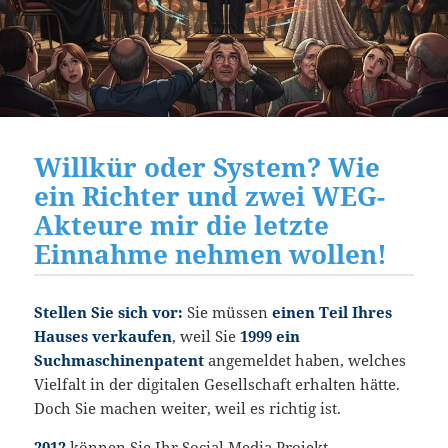
Willkür oder System? Wie
ein Richter und zwei WEG-
Akteure mir die letzte
Einnahme nehmen wollen!
Stellen Sie sich vor:
Sie müssen
einen Teil Ihres
Hauses verkaufen
, weil Sie
1999 ein
Suchmaschinenpatent
angemeldet haben, welches
Vielfalt in der digitalen Gesellschaft erhalten hätte.
Doch Sie machen weiter, weil es richtig ist.
2012
können Sie Ihr Social Media Projekt