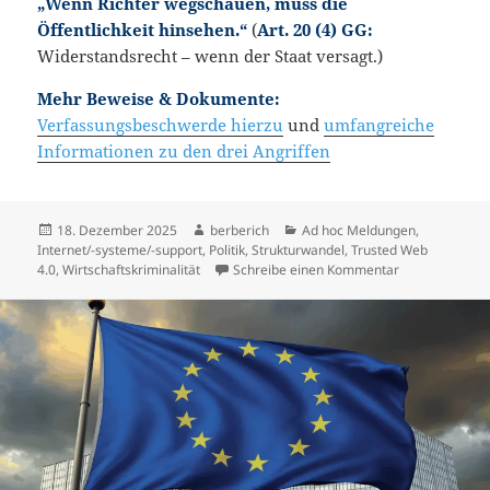
„Wenn Richter wegschauen, muss die
Öffentlichkeit hinsehen.“
(
Art. 20 (4) GG:
Widerstandsrecht – wenn der Staat versagt.)
Mehr Beweise & Dokumente:
Verfassungsbeschwerde hierzu
und
umfangreiche
Informationen zu den drei Angriffen
Veröffentlicht
18. Dezember 2025
Autor
berberich
Kategorien
Ad hoc Meldungen
,
Internet/-systeme/-support
am
,
Politik
,
Strukturwandel
,
Trusted Web
4.0
,
Wirtschaftskriminalität
Schreibe einen Kommentar
zu Willkür ode