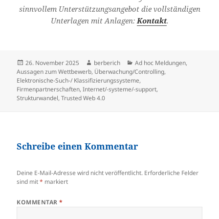
sinnvollem Unterstützungsangebot die vollständigen
Unterlagen mit Anlagen:
Kontakt
.
Veröffentlicht
26. November 2025
Autor
berberich
Kategorien
Ad hoc Meldungen
,
Aussagen zum Wettbewerb
am
,
Überwachung/Controlling
,
Elektronische-Such-/ Klassifizierungssysteme
,
Firmenpartnerschaften
,
Internet/-systeme/-support
,
Strukturwandel
,
Trusted Web 4.0
Schreibe einen Kommentar
Deine E-Mail-Adresse wird nicht veröffentlicht.
Erforderliche Felder
sind mit
*
markiert
KOMMENTAR
*